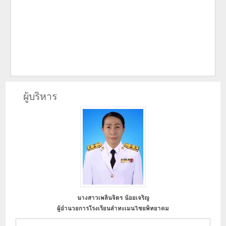
ผู้บริหาร
นางสาวเพลินจิตร น้อยเจริญ
นายปวริศร์ บุบผามาลา
ผู้อำนวยการโรงเรียนลำทะเมนไชยพิทยาคม
รองผู้อำนวยการโรงเรียน