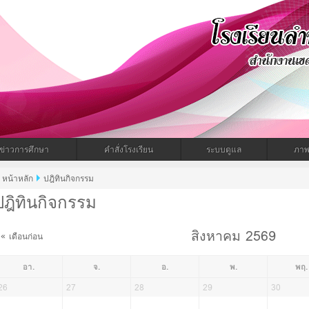
ำทะเมนไชยพิทยาคม
ข่าวการศึกษา
คำสั่งโรงเรียน
ระบบดูแล
ภาพ
หน้าหลัก
ปฎิทินกิจกรรม
ปฎิทินกิจกรรม
สิงหาคม 2569
เดือนก่อน
อา.
จ.
อ.
พ.
พฤ.
26
27
28
29
30